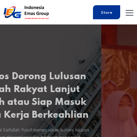
pembatasan penggunaan gawai di lingkungan satuan
pendidikan melalui Surat Edaran Menteri Pendidikan Dasar
Store
dan Menengah Nomor 18 Tahun 2026. Kebijakan ini
bertujuan menciptakan suasana belajar yang lebih
kondusif sekaligus membangun budaya penggunaan
teknologi digital yang sehat di kalangan peserta didik.