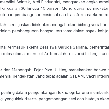
mendikti Saintek, Ardi Findyartini, mengatakan angka terse
 di kisaran 30 hingga 40 persen. Menurutnya, peningkatan 
tuhan pembangunan nasional dan transformasi ekonomi be
 menegaskan tidak akan mengabaikan bidang sosial humani
is dalam pembangunan bangsa, terutama dalam aspek kebij
ta, termasuk skema Beasiswa Garuda Sarjana, pemerinta
ioritas utama, menurut Ardi, adalah relevansi bidang stu
sar dan Menengah, Fajar Riza Ul Haq, menekankan bahwa 
 menilai pendekatan yang tepat adalah STEAM, yakni integr
an penting dalam pengembangan teknologi karena memberikan
i yang tidak disertai pengembangan seni dan budaya akan