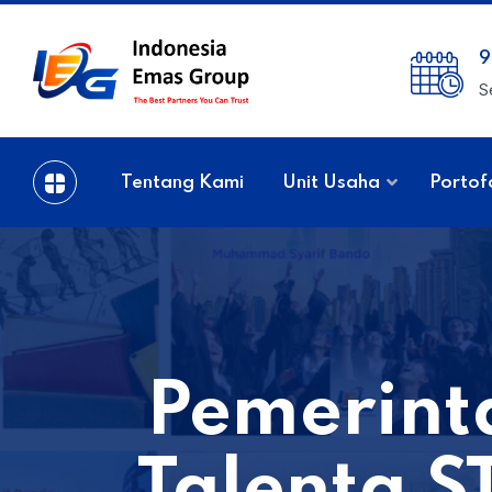
9
S
Tentang Kami
Unit Usaha
Portof
Pemerint
Talenta S