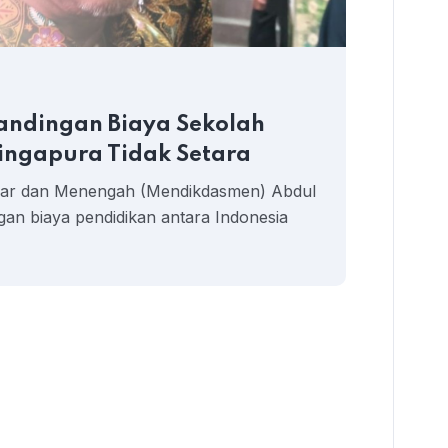
4 AG
bandingan Biaya Sekolah
JPP
Singapura Tidak Setara
Dim
asar dan Menengah (Mendikdasmen) Abdul
Jarin
ngan biaya pendidikan antara Indonesia
pemer
memi