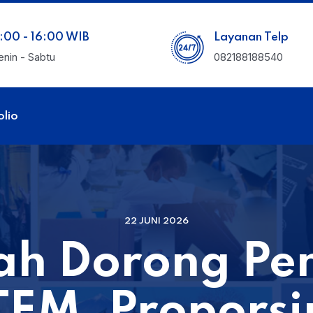
:00 - 16:00 WIB
Layanan Telp
enin - Sabtu
082188188540
olio
22 JUNI 2026
ah Dorong Pe
TEM, Propors