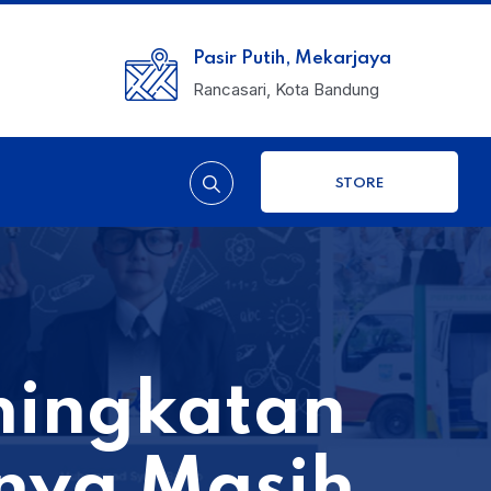
Pasir Putih, Mekarjaya
Rancasari, Kota Bandung
STORE
ningkatan
inya Masih