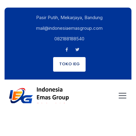
Pasir Putih, Mekarjaya, Bandung
mail@indonesiaemasgroup.com
082188188540
TOKO IEG